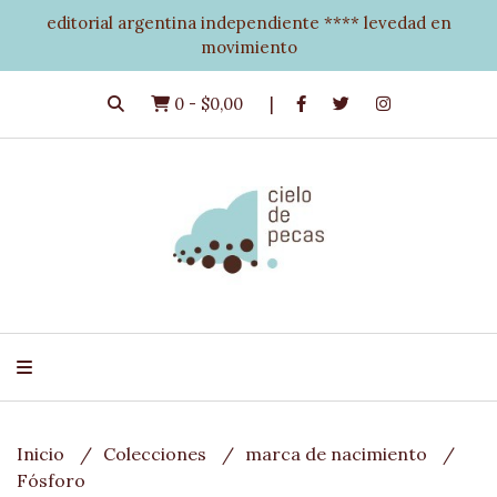
editorial argentina independiente **** levedad en
movimiento
0
-
$0,00
Inicio
Colecciones
marca de nacimiento
Fósforo