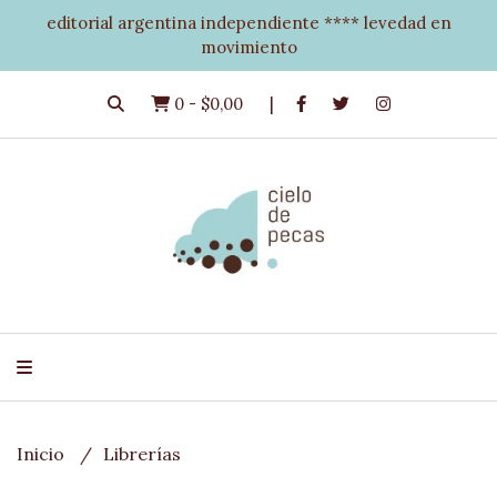
editorial argentina independiente **** levedad en
movimiento
0
-
$0,00
Inicio
Librerías